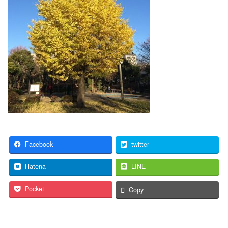
Facebook
twitter
Hatena
LINE
Pocket
Copy