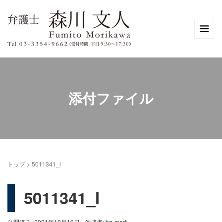
添付ファイル
トップ
>
5011341_l
5011341_l
公開済み: 2021年10月19日
作成者:
bg-mork