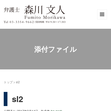
添付ファイル
トップ
>
sl2
sl2
公開済み: 2017年2月14日
作成者:
bg-mork